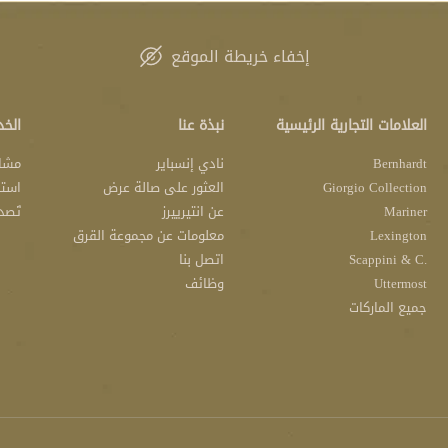
إخفاء خريطة الموقع
العلامات التجارية الرئيسية
نبذة عنا
الخد
Bernhardt
نادي إنسباير
مشار
Giorgio Collection
العثور على صالة عرض
استش
Mariner
عن انتيرييرز
تَصد
Lexington
معلومات عن مجموعة القرق
.Scappini & C
اتصل بنا
Uttermost
وظائف
جميع الماركات