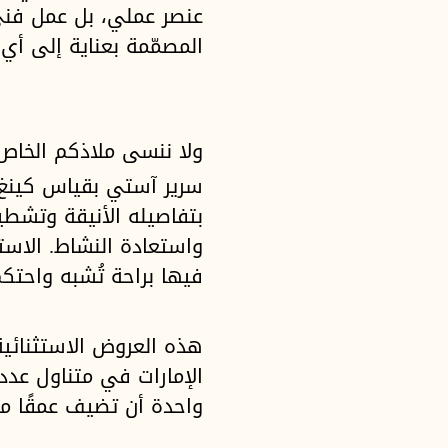
عنصر عملي، بل عمل فني
المصمّمة بعناية إلى أي 
ولا ننسى ملاذكم الخاص:
سرير آستي بقياس كينغ م
بتفاصيله الأنيقة وتشطيب
واستعادة النشاط. الاست
فيها براحة تُشبه واحتك
هذه العروض الاستثنائي
الإمارات في متناول عدد
واحدة أن تضيف عمقًا من