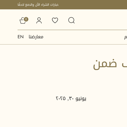
خيارات الشراء الآن والدفع لاحقًا
0
م
معارضنا
EN
يف ضمن
يونيو ٣٠, ٢٠٢٥