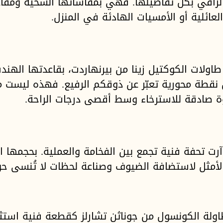
الراقي بكل تفاصيلها. فهي بمقاساتها السخية ومقاعد
العائلية أو الأمسيات الهادئة في المنزل.
اولات الكوكتيل زينا من بيرنهاردت، بقاعدتها الهند
ن نقطة محورية تعبّر عن ذوقكم الرفيع. فهذه ليست م
وة صادقة للاسترخاء وسط أقصى درجات الراحة.
رت تحفة فنية تجمع بين الفخامة والعملية. بحجمها 
ر الأمثل لاستضافة الضيوف وصناعة لحظات لا تُنسى 
طاولة الكونسول من جوناثن تشارلز كقطعة فنية است