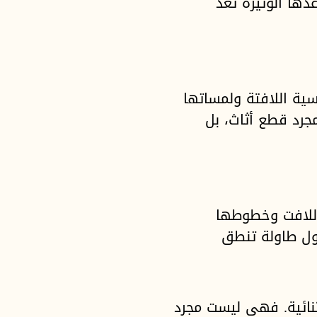
ها الوثيرة تُعد
سية اللافتة ولمساتها
جرد قطع أثاث، بل
اللافت وخطوطها
حول طاولة تنطق
ثنائية. فهي ليست مجرد