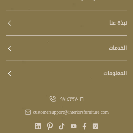
نبذة عنا
الخدمات
المعلومات
٩٧١٤٣٣٧٠١١٦+
customersupport@interiorsfurniture.com