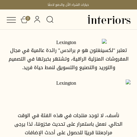
خيارات الشراء الآن والدفع لاحقًا
0
تعتبر "لكسينغتون هو م براندس" رائدة عالمية في مجال
المفروشات المنزلية الراقية، وتشتهر بخبرتها في التصميم
والتوريد والتصنيع والتسويق لنمط حياة فريد.
نأسف، لا توجد منتجات في هذه الفئة في الوقت
الحالي. نعمل باستمرار على تحديث مخزوننا، لذا يرجى
مراجعتنا قريبًا للحصول على أحدث الإضافات