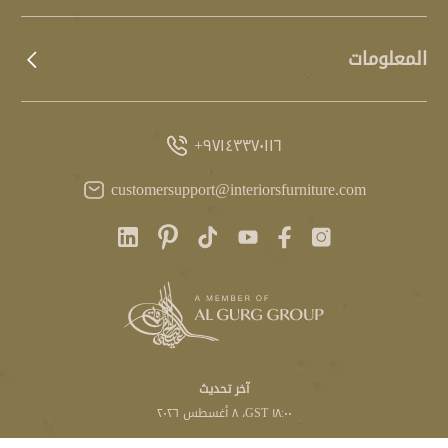
المعلومات
٩٧١٤٣٣٧٠١١٦+
customersupport@interiorsfurniture.com
آخر تحديث
١٨:٠٠ GST، ٨ أغسطس ٢٠٢٦