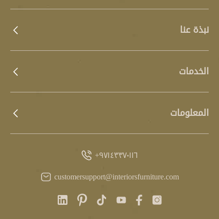
نبذة عنا
الخدمات
المعلومات
٩٧١٤٣٣٧٠١١٦+
customersupport@interiorsfurniture.com