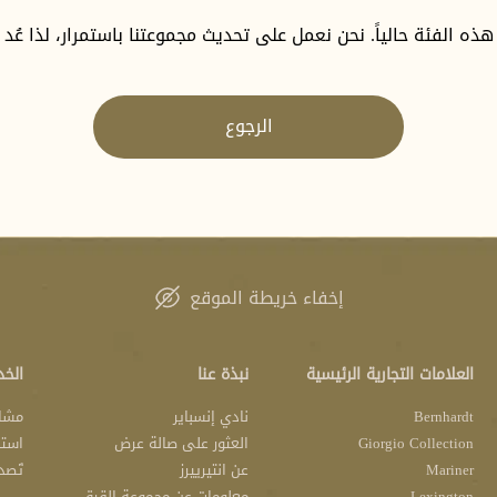
 هذه الفئة حالياً. نحن نعمل على تحديث مجموعتنا باستمرار، لذا عُد
الرجوع
إخفاء خريطة الموقع
العلامات التجارية الرئيسية
نبذة عنا
الخد
Bernhardt
نادي إنسباير
مشار
Giorgio Collection
العثور على صالة عرض
استش
Mariner
عن انتيرييرز
تَصد
Lexington
معلومات عن مجموعة القرق