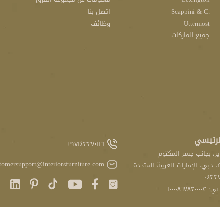
.Scappini & C
اتصل بنا
Uttermost
وظائف
جميع الماركات
لرئيسي
٩٧١٤٣٣٧٠١١٦+
ر، بجانب جسر المكتوم
tomersupport@interiorsfurniture.com
٠٤٣٣٧
١٠٠٠٠٨٦٧٨