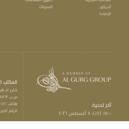
الديكور
المدونات
الإضاءة
المكتب ا
شارع أم هري
ص.ب ٤۸۸٦۳، دبي، الإمارات العربية المتحدة
هاتف:
٠١١٦
آخر تحديث
الرقم الضريبي: ٣٠٠٠٠٣
١٧:٠٠ GST، ٨ أغسطس ٢٠٢٦