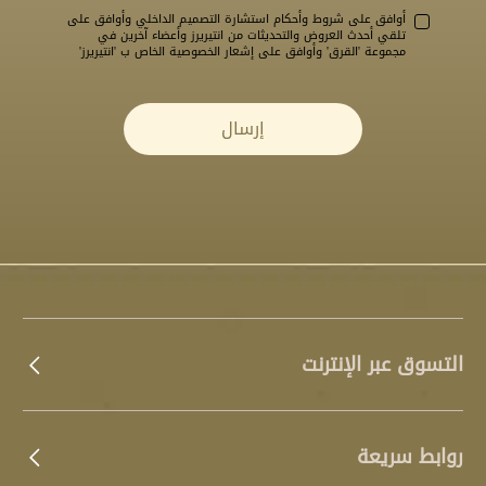
أوافق على
شروط وأحكام
استشارة التصميم الداخلي وأوافق على
تلقي أحدث العروض والتحديثات من انتيريرز وأعضاء آخرين في
مجموعة 'القرق' وأوافق على
إشعار الخصوصية
الخاص ب 'انتيريرز'
إرسال
التسوق عبر الإنترنت
روابط سريعة