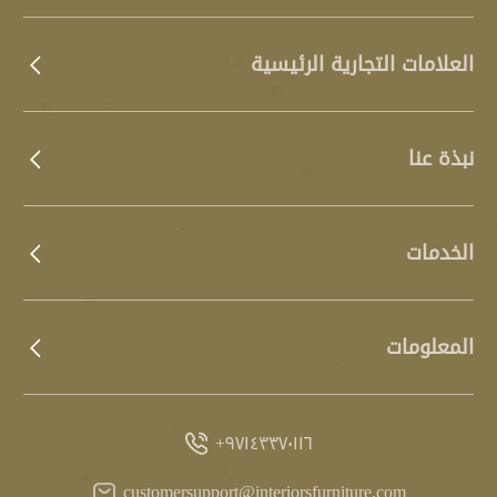
العلامات التجارية الرئيسية
نبذة عنا
الخدمات
المعلومات
٩٧١٤٣٣٧٠١١٦+
customersupport@interiorsfurniture.com