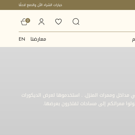
خيارات الشراء الآن والدفع لاحقًا
0
م
معارضنا
EN
ي مداخل وممرات المنزل. . استخدموها لعرض الديكورات
حولوا ممراتكم إلى مساحات تفتخرون بعرضها.