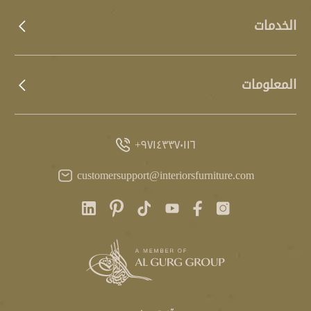
الخدمات
المعلومات
٩٧١٤٣٣٧٠١١٦+
customersupport@interiorsfurniture.com