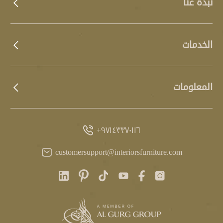
نبذة عنا
الخدمات
المعلومات
٩٧١٤٣٣٧٠١١٦+
customersupport@interiorsfurniture.com