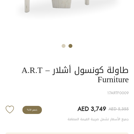
طاولة كونسول أشلار – A.R.T
Furniture
17ARTF0009
AED 3,749
AED 5,355
خصم 30%
جميع الأسعار تشمل ضريبة القيمة المضافة