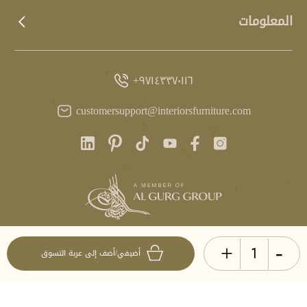
المعلومات
٩٧١٤٣٣٧٠١١٦+
customersupport@interiorsfurniture.com
+
-
آخر تحديث
أضيفي/أضف إلى عربة التسوق
٠٢:٠٠ GST، ٨ أغسطس ٢٠٢٦
© انتيريرز ٢٠٢٦. جميع الحقوق محفوظة.