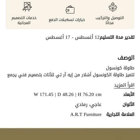
التوصيل والتركيب
خدمات التصميم
خيارات تسهيلات الدفع
مجانًا
المجانية
12 أغسطس - 17 أغسطس
تقدير مدة التسليم
الوصف
طاولة كونسول
تتميز طاولة الكونسول أشلار من إيه آر تي للأثاث بتصميم فني يجمع
بين الأشكال العضوية والحرفية الراقية، حيث تأتي بسطح خشبي غير
اقرأ المزيد
منتظم يزدان بتقنية تشطيب السحب اللوني التي تضفي عمقًا بصريًا
W 171.45 | D 48.26 | H 76.20 cm
الأبعاد
وطابعًا مميزًا. وترتكز على أرجل منحوتة من الراتنج المصبوب بتكوينات
انسيابية مستوحاة من الطبيعة، لتمنحها حضورًا أنيقًا يجمع بين الطابع
عاجي، رمادي
الألوان
العضوي والأسلوب المعاصر. ويخلق هذا التناغم بين السطح الغني
A.R.T Furniture
العلامة التجارية
بالملمس والقاعدة النحتية قطعة استثنائية تلفت الأنظار، لتضفي
لمسة من الفخامة والرقي على المداخل أو غرف المعيشة أو الممرات.