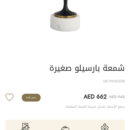
شمعة بارسيلو صغيرة
16CYAN0258
AED 662
AED 945
خصم 30%
جميع الأسعار تشمل ضريبة القيمة المضافة