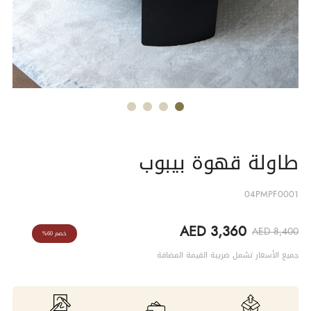
طاولة قهوة بيبوب
04PMPF0001
AED 3,360
AED 8,400
خصم 60%
جميع الأسعار تشمل ضريبة القيمة المضافة