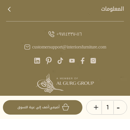
المعلومات
٩٧١٤٣٣٧٠١١٦+
customersupport@interiorsfurniture.com
+
-
آخر تحديث
أضيفي/أضف إلى عربة التسوق
١٥:٣٠ GST، ٧ أغسطس ٢٠٢٦
© انتيريرز ٢٠٢٦. جميع الحقوق محفوظة.