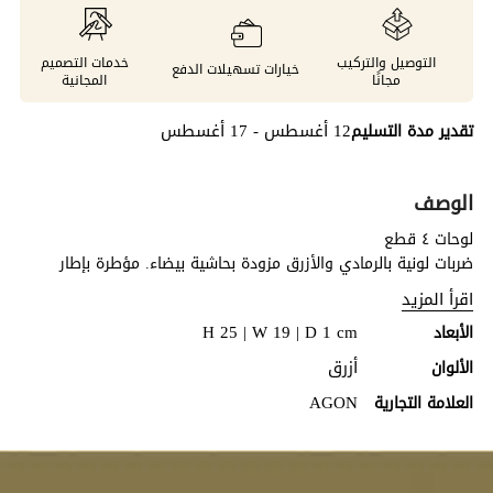
التوصيل والتركيب
خدمات التصميم
خيارات تسهيلات الدفع
مجانًا
المجانية
12 أغسطس - 17 أغسطس
تقدير مدة التسليم
الوصف
لوحات ٤ قطع
ضربات لونية بالرمادي والأزرق مزودة بحاشية بيضاء. مؤطرة بإطار
خشبي تقليدي بتشطيب ذهبي عتيق مع شريط زخرفي.
اقرأ المزيد
H 25 | W 19 | D 1 cm
الأبعاد
أزرق
الألوان
AGON
العلامة التجارية