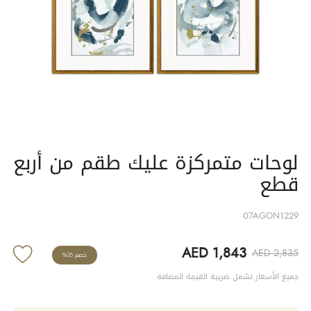
لوحات متمركزة عليك طقم من أربع
قطع
07AGON1229
AED 1,843
AED 2,835
خصم 35%
جميع الأسعار تشمل ضريبة القيمة المضافة