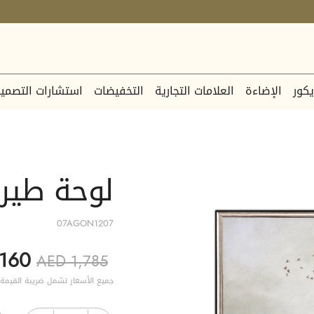
يكور
الإضاءة
العلامات التجارية
التخفيضات
استشارات التصمي
لوحة طيرا
07AGON1207
,160
AED 1,785
جميع الأسعار تشمل ضريبة القيمة 