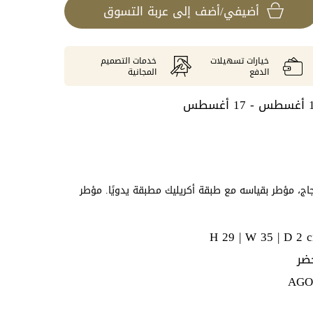
أضيفي/أضف إلى عربة التسوق
خيارات تسهيلات
خدمات التصميم
الدفع
المجانية
 أغسطس
ج، مؤطر بقياسه مع طبقة أكريليك مطبقة يدويًا. مؤطر
H 29 | W 35 | D 2 
ضر
AGO