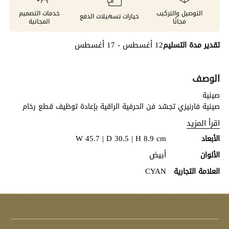
التوصيل والتركيب
خدمات التصميم
خيارات تسهيلات الدفع
مجانًا
المجانية
12 أغسطس - 17 أغسطس
تقدير مدة التسليم
الوصف
صينية
صينية فارنيزي تجسّد فن الحرفية الراقية بإعادة توظيف قطع رخام
أغاريا المتبقية، في تصميم يجمع بين الإبداع والاستدامة.
اقرأ المزيد
W 45.7 | D 30.5 | H 8.9 cm
الأبعاد
أبيض
الألوان
CYAN
العلامة التجارية