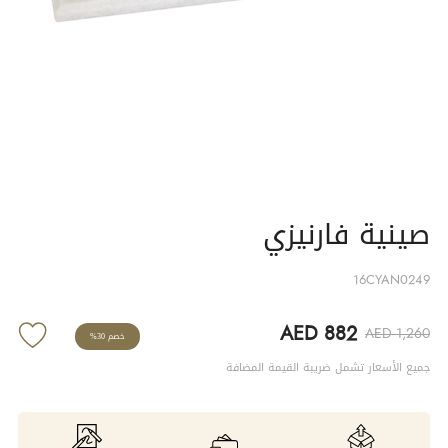
صينية فارنيزي
16CYAN0249
AED 882
AED 1,260
خصم 30%
جميع الأسعار تشمل ضريبة القيمة المضافة