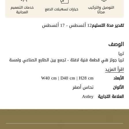
التوصيل والتركيب
خدمات التصميم
خيارات تسهيلات الدفع
مجانًا
المجانية
12 أغسطس - 17 أغسطس
تقدير مدة التسليم
الوصف
ثريا
ثريا جولز هي قطعة فنية لافتة - تجمع بين الطابع الصناعي ولمسة
من الأناقة، مصممة لخلق تأثير درامي وأجواء مميزة في أي غرفة.
اقرأ المزيد
تجمع هذه الثريا الفريدة بين العناصر المعدنية مع القطرات الزجاجية،
W40 cm | D40 cm | H28 cm
الأبعاد
مما يمنحها طابعًا عصريًا سيجدد على الفور أي مشروع تصميم داخلي.
مصممة لتكون نقطة التركيز في الغرفة، ستضيف ثريا جولز لمسة من
نحاس أصفر
الألوان
الفخامة والأناقة.
Astley
العلامة التجارية