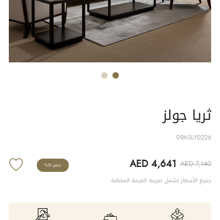
ثريا جولز
09ASLY0226
AED 4,641
AED 7,140
خصم 35%
جميع الأسعار تشمل ضريبة القيمة المضافة