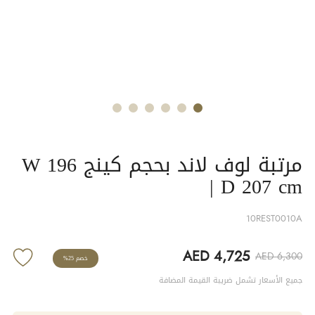
مرتبة لوف لاند بحجم كينج W 196
| D 207 cm
10REST0010A
AED 4,725
AED 6,300
خصم 25%
جميع الأسعار تشمل ضريبة القيمة المضافة