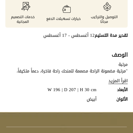
التوصيل والتركيب
خدمات التصميم
خيارات تسهيلات الدفع
مجانًا
المجانية
12 أغسطس - 17 أغسطس
تقدير مدة التسليم
الوصف
مرتبة
"مرتبة مضمونة الراحة مصممة لتمنحك راحة فاخرة، دعماً متكيفاً،
ومتانة تدوم طويلاً الطبقات والمواد ٤ سم إسفنج مبطن ناعم (كثافة
اقرأ المزيد
٢٠ كجم/م³) – وسادة لطيفة وتخفيف للضغط ٥ سم إسفنج ناعم
W 196 | D 207 | H 30 cm
الأبعاد
(كثافة ٣٠ كجم/م³) كطبقة بيللو – نعومة متكيفة ودعم للجسم ١٠٠٠
جم/م² قطن ناعم مضغوط – مرونة قابلة للتنفس وراحة إضافية نظام
أبيض
الألوان
النوابض المنفصلة – دعم مستقل مع تقليل انتقال الحركة ١٠٠٠ جم/م²
قطن صلب مضغوط – ثبات معزز لهيكل المرتبة ١ سم إسفنج مبطن
(كثافة ١٣ كجم/م³) – لمسة نهائية ناعمة ومصقولة الفوائد لك راحة
علوية ناعمة مع تخفيف للضغط لنوم هانئ نوابض منفصلة تتكيف مع
الجسم وتقلل من إزعاج الحركة بين الشريكين مواد قابلة للتنفس