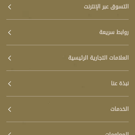
تمنحك نوماً أبرد وأكثر انتعاشاً تصميم متين يقاوم الترهل ويضمن
التسوق عبر الإنترنت
طول عمر المرتبة"
روابط سريعة
العلامات التجارية الرئيسية
نبذة عنا
الخدمات
المعلومات