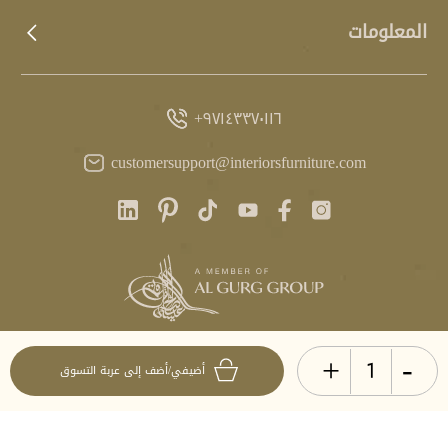
المعلومات
٩٧١٤٣٣٧٠١١٦+
customersupport@interiorsfurniture.com
+
-
آخر تحديث
أضيفي/أضف إلى عربة التسوق
٠١:٣٠ GST، ٧ أغسطس ٢٠٢٦
© انتيريرز ٢٠٢٦. جميع الحقوق محفوظة.