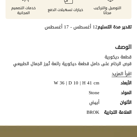
التوصيل والتركيب
خدمات التصميم
خيارات تسهيلات الدفع
مجانًا
المجانية
12 أغسطس - 17 أغسطس
تقدير مدة التسليم
الوصف
قطعة ديكورية
قرص الرخام على حامل قطعة ديكورية رائعة تُبرز الجمال الطبيعي
للرخام الأصلي. يكشف شكله الدائري الأملس عن أنماط عروق فريدة،
اقرأ المزيد
مثبتة على حامل متين يُعزز من طابعه النحتي. مثالي للكونسولات
W 36 | D 10 | H 41 cm
الأبعاد
والأرفف ومناطق العرض، ويضفي أناقة راقية تُشبه صالات العرض
على أي ديكور داخلي. لمسة خالدة تجمع بين الفن والملمس والرقي
Stone
المواد
العصري.
أبيض
الألوان
BROK
العلامة التجارية