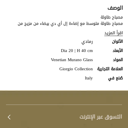
الوصف
مصباح طاولة
مصباح طاولة متوسط مع إضاءة إل أي دي بيضاء من مزيج من
زجاج"مورانو" المنفوخ المدخن من البندقية وقاعدة من النيكل المقاوم
اقرأ المزيد
للصدأ الرمادي الحريري.
رمادي
الألوان
Dia 20 | H 40 cm
الأبعاد
Venetian Murano Glass
المواد
Giorgio Collection
العلامة التجارية
Italy
صُنع في
التسوق عبر الإنترنت