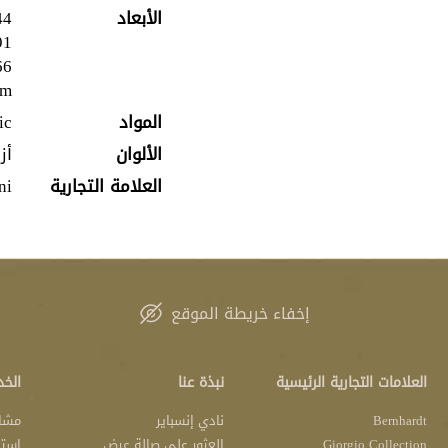
الأبعاد
44
والبوليستر في الوسائد ونمط
91
بالريش.
66
cm
المواد
ic
الألوان
أز
العلامة التجارية
ni
إخفاء خريطة الموقع
العلامات التجارية الرئيسية
نبذة عنا
الخد
Bernhardt
نادي إنسباير
مشار
Giorgio Collection
العثور على صالة عرض
استش