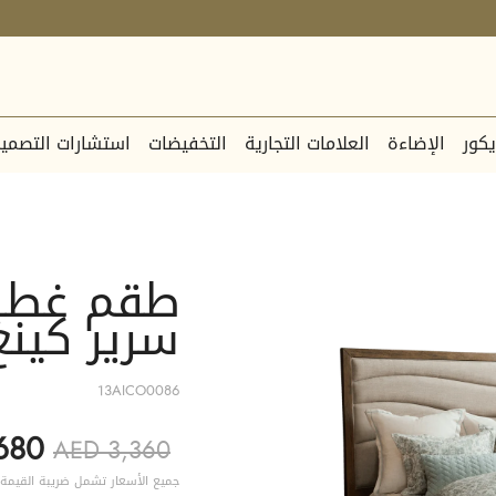
يكور
الإضاءة
العلامات التجارية
التخفيضات
استشارات التصمي
طقم غطاء
سرير كينغ –  Amini
13AICO0086
680
AED 3,360
جميع الأسعار تشمل ضريبة القيمة 