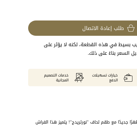
طلب إعادة الاتصال
عيب بسيط في هذه القطعة، لكنه لا يؤثر على
 السعر بناءً على ذلك.
خيارات تسهيلات
خدمات التصميم
الدفع
المجانية
رًا جديدًا مع طقم لحاف "نورثريدج"! يتميز هذا الفراش
ة البدوية مع لمسات باللون الأزرق والعاجي مطبوعة على
الي بين المريح والمعاصر، يتوازن هذا النمط مع مزيج الكتان