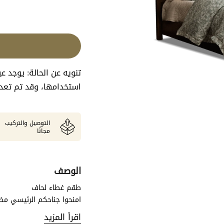
تنويه عن الحالة: يوجد 
استخدامها، وقد تم تعديل
التوصيل والتركيب
مجانًا
الوصف
طقم غطاء لحاف
امنحوا جناحكم الرئيسي مظه
بنمط غني مستوحى من الحيا
اقرأ المزيد
نسيج من الكتان. المزيج المث