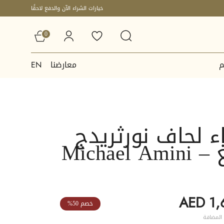
خيارات الشراء الآن والدفع لاحقًا
0
م
معارضنا
EN
 لحاف نورثريدج
Michael
AED 1,
خصم 50%
المضافة