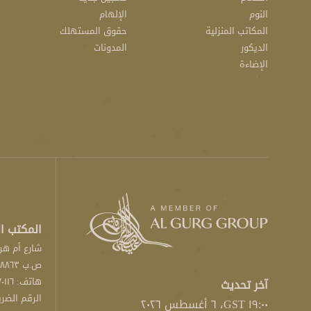
النوم
الإلهام
المكاتب المنزلية
حقوق المستهلك
الديكور
المدونات
الإضاءة
المكتب ا
شارع أم هري
ص.ب ٤۸۸٦۳، دبي، الإمارات العربية المتحدة
هاتف:
٠١١٦
آخر تحديث
الرقم الضريبي: ٣٠٠٠٠٣
١٩:٠٠ GST، ٦ أغسطس ٢٠٢٦