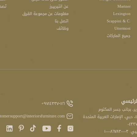
Mariner
عن انتيرييرز
تَصد
Lexington
معلومات عن مجموعة القرق
.Scappini & C
اتصل بنا
Uttermost
وظائف
جميع الماركات
لرئيسي
٩٧١٤٣٣٧٠١١٦+
ر، بجانب جسر المكتوم
tomersupport@interiorsfurniture.com
٠٤٣٣٧
١٠٠٠٠٨٦٧٨