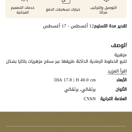
التوصيل والتركيب
خدمات التصميم
خيارات تسهيلات الدفع
مجانًا
المجانية
12 أغسطس - 17 أغسطس
تقدير مدة التسليم
الوصف
مزهرية
تتبع الخطوط الرمادية الداكنة طريقها عبر سطح مزهريات باكايا بشكل
الزجاجة، بينما تتم إضافة طبقة من الزجاج البرتقالي المنصهر على
اقرأ المزيد
قاعدة زجاجية باللون الرمادي الفاتح. تُصنع هذه المزهريات ذات العنق
DIA 17.8 | H 40.0 cm
الأبعاد
الطويل بواسطة حرفيين يعملان معًا بتناغم لابتكار مزيج ديناميكي
يجمع بين اللون والحرفية، بحيث يتميز كل منها بطابع فريد وتباين
برتقالي، برتقالي
الألوان
فني خاص. تتوفر بثلاثة أحجام مختلفة.
CYAN
العلامة التجارية