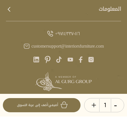
المعلومات
٩٧١٤٣٣٧٠١١٦+
customersupport@interiorsfurniture.com
+
-
آخر تحديث
أضيفي/أضف إلى عربة التسوق
٢٢:٣٠ GST، ٧ أغسطس ٢٠٢٦
© انتيريرز ٢٠٢٦. جميع الحقوق محفوظة.