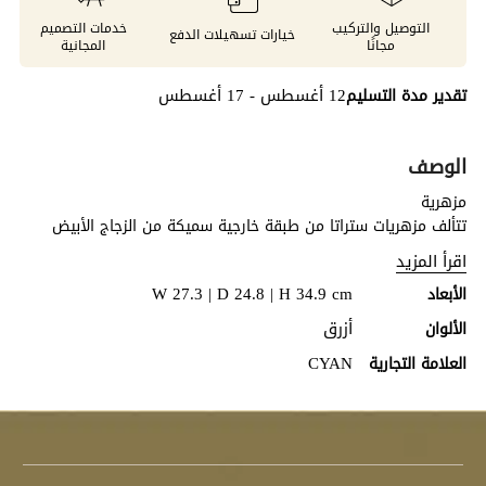
التوصيل والتركيب
خدمات التصميم
خيارات تسهيلات الدفع
مجانًا
المجانية
12 أغسطس - 17 أغسطس
تقدير مدة التسليم
الوصف
مزهرية
تتألف مزهريات ستراتا من طبقة خارجية سميكة من الزجاج الأبيض
تحتضن طبقة داخلية بدرجة زرقاء هادئة. ويقوم الحرفيون بنحت خطوط
اقرأ المزيد
دقيقة على سطحها، ثم حفرها بعمق مدروس يكشف عن درجات
W 27.3 | D 24.8 | H 34.9 cm
الأبعاد
الأزرق الداكن في الداخل. ويمنحها التصميم المتموج المستوحى من
الزخارف القبلية طابعًا فنيًا استثنائيًا يجعل كل قطعة عملًا فنيًا قائمًا
أزرق
الألوان
بذاته.
CYAN
العلامة التجارية