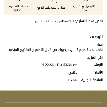
التوصيل والتركيب
خدمات التصميم
خيارات تسهيلات الدفع
مجانًا
المجانية
12 أغسطس - 17 أغسطس
تقدير مدة التسليم
الوصف
وعاء
أضف لمسة درامية إلى ديكورك من خلال التصميم المفتوح المزخرف
لهذا الطقم من الأوعية. يُكمل لونه الذهبي العتيق أنماط الديكور
اقرأ المزيد
العصرية والكلاسيكية على حد سواء. هذا الطقم يُضفي لمسة فاخرة
H 22.86 | Dia 53.34 cm
الأبعاد
دافئة، مثالية لغرفة الطعام الرسمية أو غرفة المعيشة.
ذهبي
الألوان
CYAN
العلامة التجارية