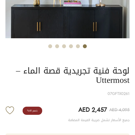
لوحة فنية تجريدية قصة الماء –
Uttermost
07GFTX0261
AED 2,457
AED 4,095
خصم 40%
جميع الأسعار تشمل ضريبة القيمة المضافة