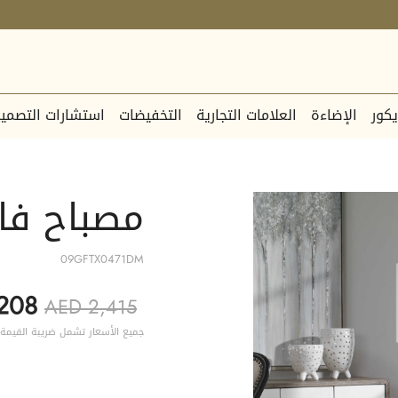
يكور
الإضاءة
العلامات التجارية
التخفيضات
استشارات التصمي
مصباح فايشن -
09GFTX0471DM
208
AED 2,415
جميع الأسعار تشمل ضريبة القيمة 