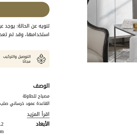
تنويه عن الحالة: يوجد 
استخدامها، وقد تم تعديل
التوصيل والتركيب
مجانًا
الوصف
مصباح للطاولة
القاعدة عمود خرساني صلب
قاعدة كريستالية سميكة، ذ
اقرأ المزيد
المستدير مكسو بقماش من ا
الأبعاد
.2
cm