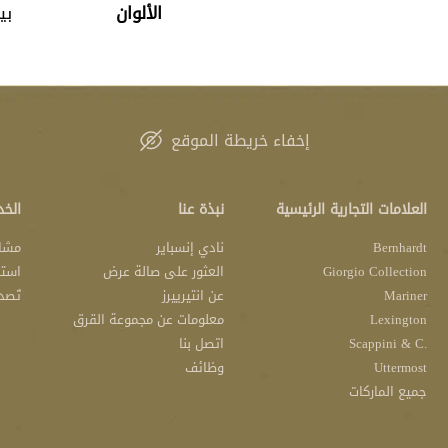
الألوان
بي
إخفاء خريطة الموقع
العلامات التجارية الرئيسية
نبذة عنا
الخد
Bernhardt
نادي إنسباير
مشار
Giorgio Collection
العثور على صالة عرض
استش
Mariner
عن انتيرييرز
تَصد
Lexington
معلومات عن مجموعة القرق
.Scappini & C
اتصل بنا
Uttermost
وظائف
جميع الماركات