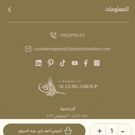
المعلومات
٩٧١٤٣٣٧٠١١٦+
customersupport@interiorsfurniture.com
آخر تحديث
٠٥:٣٠ GST، ٦ أغسطس ٢٠٢٦
+
-
أضيفي/أضف إلى عربة التسوق
© انتيريرز ٢٠٢٦. جميع الحقوق محفوظة.