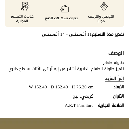
التوصيل والتركيب
خدمات التصميم
خيارات تسهيلات الدفع
مجانًا
المجانية
11 أغسطس - 14 أغسطس
تقدير مدة التسليم
الوصف
طاولة طعام
تتميز طاولة الطعام الدائرية أشلار من إيه آر تي للأثاث بسطح دائري
ثابت يزدان بتقنية تشطيب السحب اللوني التي تضفي عمقًا بصريًا
اقرأ المزيد
وطابعًا حرفيًا مميزًا. وقد صُنعت من خشب البارا الصلب وقشرة خشب
W 152.40 | D 152.40 | H 76.20 cm
الأبعاد
البتولا والراتنج المصبوب، وترتكز على قاعدة أسطوانية منحوتة
بتشطيب معدني برونزي مصقول يحاكي مظهر المعدن بأناقة. ويمنح
كريمي، بيج
الألوان
هذا التناغم بين الخامات والملامس المختلفة الطاولة حضورًا راقيًا
A.R.T Furniture
العلامة التجارية
يجعلها محورًا أنيقًا لغرفة الطعام، مع الجمع بين التصميم الفني
المتقن والمتانة التي تدوم طويلًا.