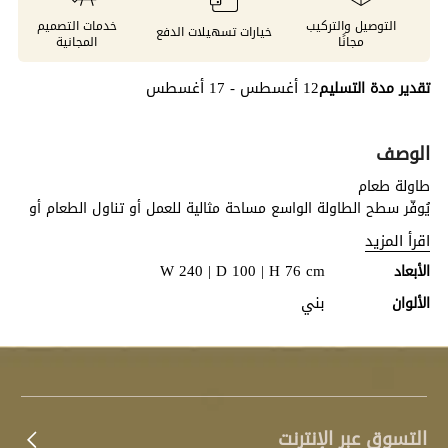
التوصيل والتركيب
خدمات التصميم
خيارات تسهيلات الدفع
مجانًا
المجانية
12 أغسطس - 17 أغسطس
تقدير مدة التسليم
الوصف
طاولة طعام
يُوفّر سطح الطاولة الواسع مساحة مثالية للعمل أو تناول الطعام أو
الأنشطة المختلفة. ويضفي التناسق بين الخشب والمعدن لمسة
اقرأ المزيد
عصرية على أي غرفة. مصنوعة من خشب الجوز الأمريكي المُكسو
W 240 | D 100 | H 76 cm
الأبعاد
على ألواح MDF، مع لمسات من الفولاذ المقاوم للصدأ بطبقة نهائية
من التيتانيوم.
بني
الألوان
التسوق عبر الإنترنت